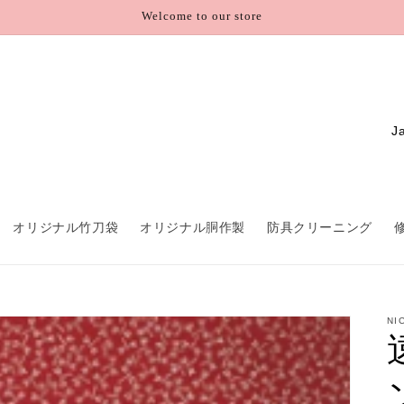
Welcome to our store
C
o
u
n
オリジナル竹刀袋
オリジナル胴作製
防具クリーニング
t
r
y
/
NI
r
e