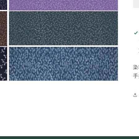
Open
media
7
in
modal
Open
media
9
in
modal
染
手
Open
media
11
in
modal