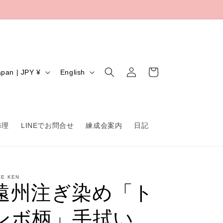
Log
L
Cart
Japan | JPY ¥
English
in
a
n
g
修理
LINEでお問合せ
練成会案内
日記
u
a
g
e
CE KEN
遠州注ぎ染め「ト
ンボ柄」手拭い