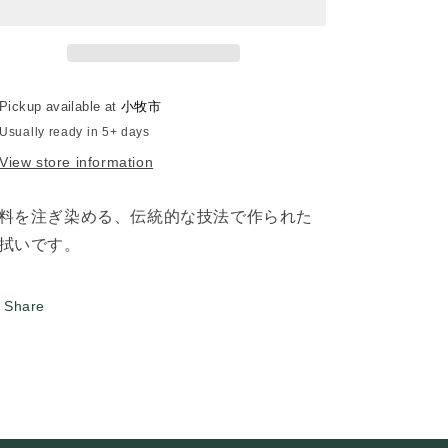
ぎ
ぎ
染
染
め
め
「ト
「ト
Pickup available at
小牧市
ン
ン
Usually ready in 5+ days
ボ
ボ
View store information
柄」
柄」
手
手
拭
拭
料を注ぎ染める、伝統的な技法で作られた
い
い
拭いです。
Share