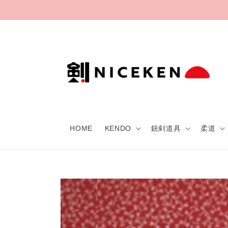
Skip to
content
HOME
KENDO
銃剣道具
柔道
Skip to
product
information