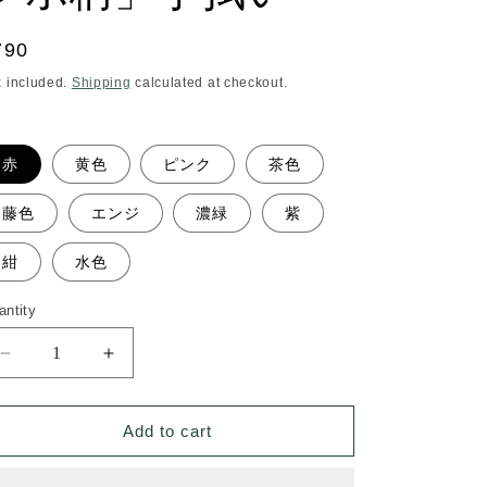
egular
790
ice
x included.
Shipping
calculated at checkout.
赤
黄色
ピンク
茶色
藤色
エンジ
濃緑
紫
紺
水色
antity
Decrease
Increase
quantity
quantity
for
for
Add to cart
遠
遠
州
州
注
注