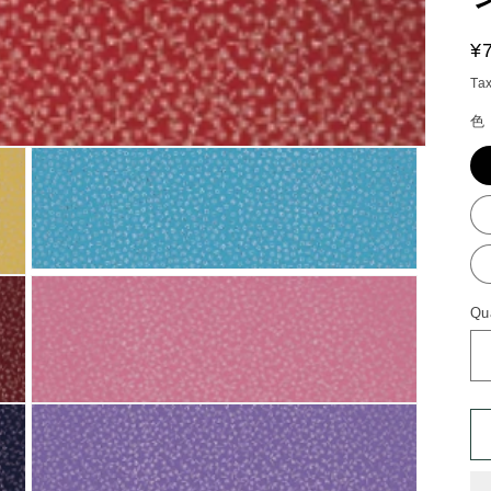
g
i
R
¥
o
pr
Ta
n
色
Open
media
3
Qu
in
modal
Open
media
5
in
modal