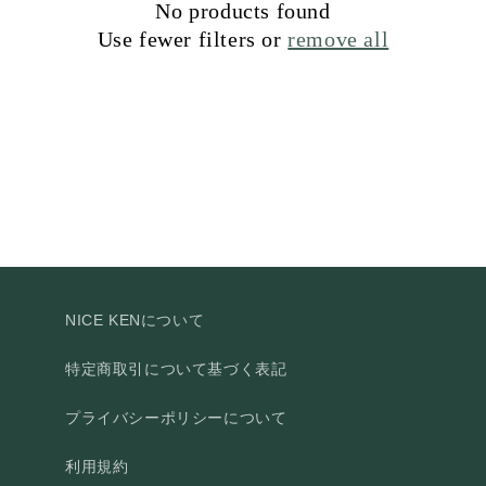
No products found
t
Use fewer filters or
remove all
i
o
n
:
NICE KENについて
特定商取引について基づく表記
プライバシーポリシーについて
利用規約