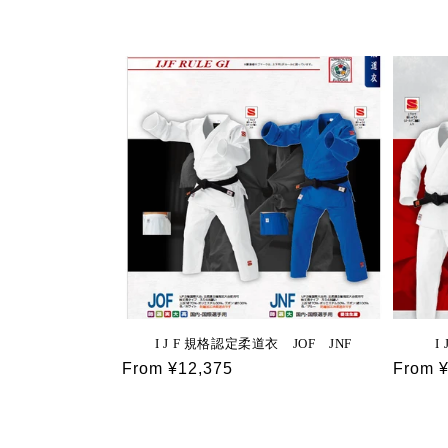
l
l
e
c
t
i
o
I J F 規格認定柔道衣 JOF JNF
I
Regular
From ¥12,375
Regula
From 
n
price
price
: