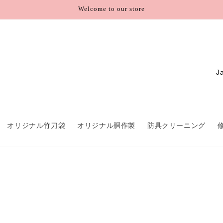
Welcome to our store
C
o
u
n
オリジナル竹刀袋
オリジナル胴作製
防具クリーニング
t
r
y
/
r
e