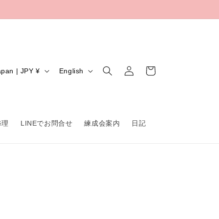
Log
L
Cart
Japan | JPY ¥
English
in
a
n
g
修理
LINEでお問合せ
練成会案内
日記
u
a
g
e