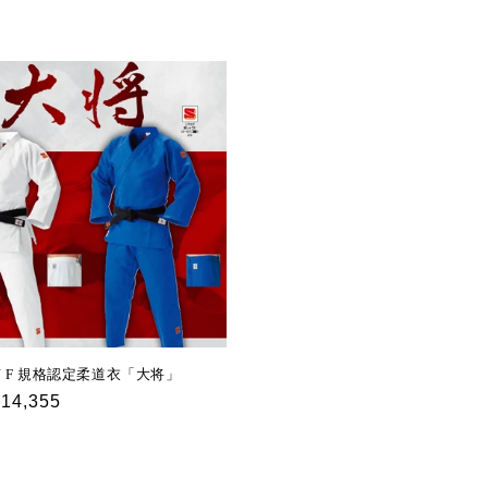
g
i
o
n
 J F 規格認定柔道衣「大将」
r
¥14,355