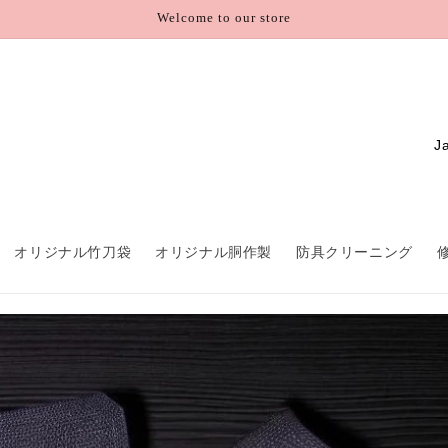
Welcome to our store
C
o
u
n
オリジナル竹刀袋
オリジナル胴作製
防具クリーニング
t
r
y
/
r
e