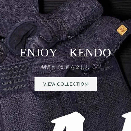
g
i
o
n
ENJOY KENDO
剣道具で剣道を楽しむ
VIEW COLLECTION