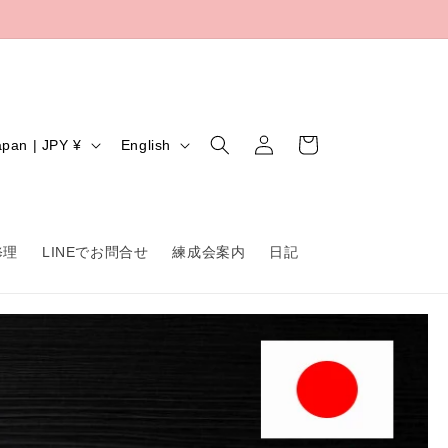
Log
L
Cart
Japan | JPY ¥
English
in
a
n
g
修理
LINEでお問合せ
練成会案内
日記
u
a
g
e