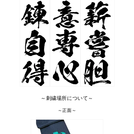
～刺繍場所について～
～正面～