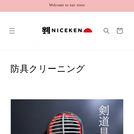
Skip to
Welcome to our store
content
Cart
防具クリーニング