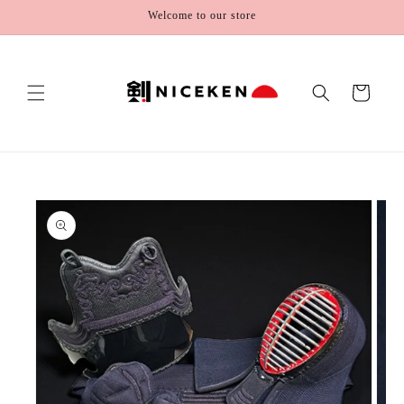
Skip to
Welcome to our store
content
Cart
Skip to
product
information