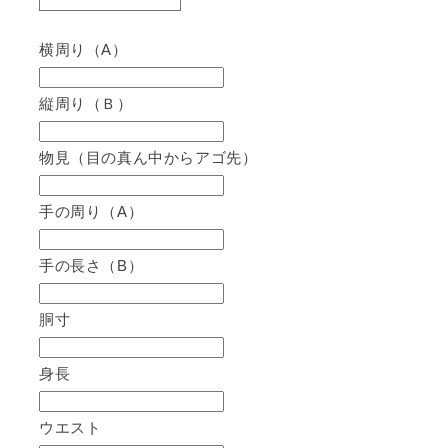
quantity
quantity
for
for
横周り（A）
&quot;Vixia&quot;
&quot;Vixia&quot;
Vixya
Vixya
Kendo
Kendo
縦周り（Ｂ）
(Mitsuboshi)
(Mitsuboshi)
物見（目の真ん中からアゴ先）
手の周り（A）
手の長さ（B）
胴寸
身長
ウエスト