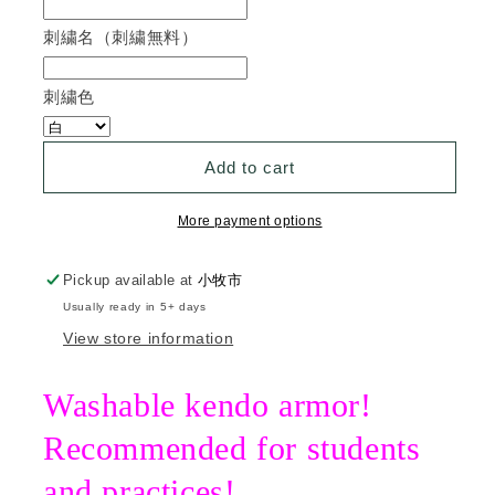
刺繍名（刺繍無料）
刺繍色
Add to cart
More payment options
Pickup available at
小牧市
Usually ready in 5+ days
View store information
Washable kendo armor!
Recommended for students
and practices!