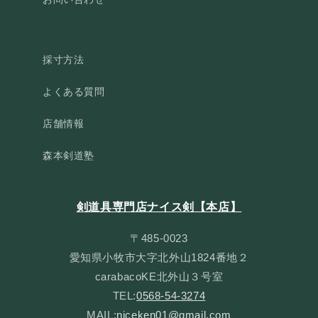
採寸方法
よくある質問
店舗情報
森本剣道塾
剣道具専門店ナイス剣【本店】
〒485-0023
愛知県小牧市大字北外山1824番地２
carabacoKE北外山３号室
TEL:
0568-54-3274
MAIL:
niceken01@gmail.com