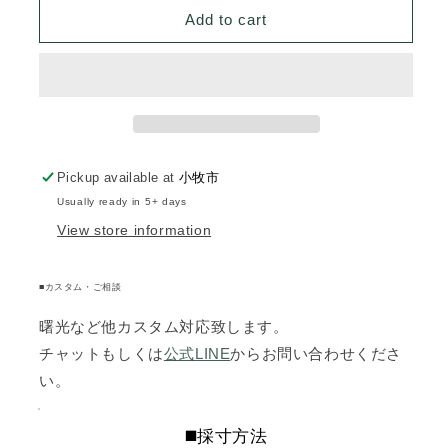
A-
A-
Add to cart
1α6mm
1α6mm
十
十
字
字
刺
刺
ISG
ISG
標
標
Pickup available at
準
準
小牧市
装
装
Usually ready in 5+ days
備
備
View store information
■カスタム・ご相談
曙光など他カスタム対応致します。
チャットもしくは
公式LINE
からお問い合わせくださ
い。
◼️採寸方法