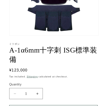
Open
media
1
ミツボシ
in
A-1α6mm十字刺 ISG標準装
modal
備
Regular
¥123,000
price
Tax included.
Shipping
calculated at checkout.
Quantity
Decrease
Increase
quantity
quantity
for
for