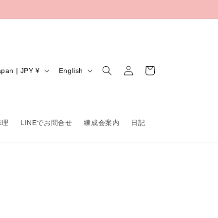
Log
L
Cart
Japan | JPY ¥
English
in
a
n
g
修理
LINEでお問合せ
練成会案内
日記
u
a
g
e