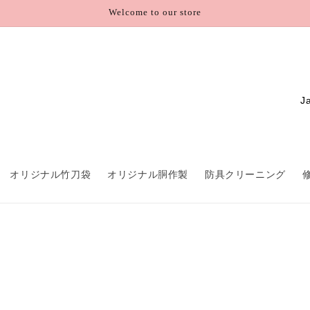
Welcome to our store
C
o
u
n
オリジナル竹刀袋
オリジナル胴作製
防具クリーニング
t
r
y
/
r
e