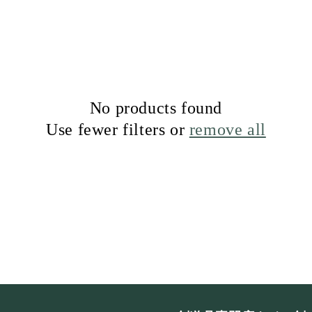
g
i
o
n
No products found
Use fewer filters or
remove all