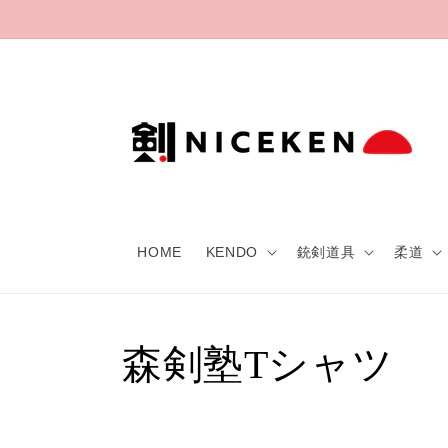
Skip to
content
HOME
KENDO
銃剣道具
柔道
C
森剣塾Tシャツ
o