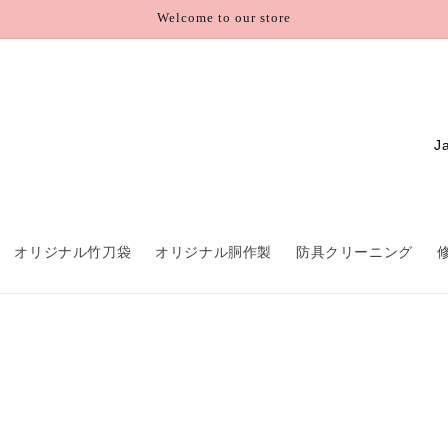
Welcome to our store
C
o
u
n
オリジナル竹刀袋
オリジナル胴作製
防具クリーニング
t
r
y
/
r
e