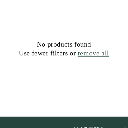
g
i
o
n
No products found
Use fewer filters or
remove all