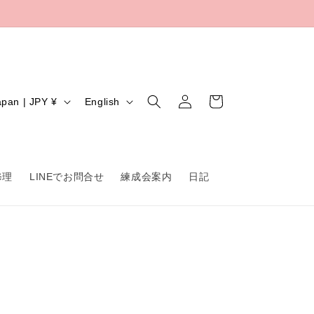
Log
L
Cart
Japan | JPY ¥
English
in
a
n
g
修理
LINEでお問合せ
練成会案内
日記
u
a
g
e